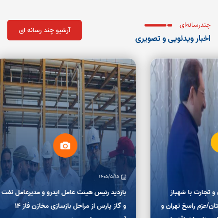
قانونی و افزایش کمی و کیفی تولیدات واحدهای صنعتی موجود در یک حوزه
صنعتی مشخص.
چندرسانه‌ای
آرشیو چند رسانه ای
اخبار ویدئویی و تصویری
1405/5/15
رت با شهباز
بازدید رئیس هیئت عامل ایدرو و مدیرعامل نفت
م راسخ تهران و
و گاز پارس از مراحل بازسازی مخازن فاز ۱۴