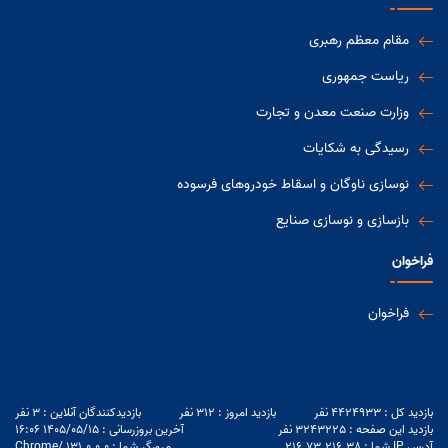
مقام معظم رهبری
ریاست جمهوری
وزارت صنعت معدن و تجارت
رسیدگی به شکایات
نوسازی ناوگان و اسقاط خودروهای فرسوده
بازسازی و نوسازی صنایع
فراخوان
فراخوان
بازدید کل : 4424933 نفر
بازدید امروز : 312 نفر
بازدیدکنندگان آنلاین : 3 نفر
بازدید این صفحه : 3243225 نفر
آخرین بروزرسانی : 1405/05/15 16:06
آدرس IP شما :
216.73.216.38
مرورگر شما :
131.0.0.0
/
Chrome