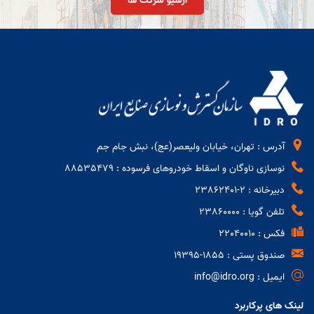
ارشیو شرکت ها
آدرس : تهران، خیابان ولیعصر(عج)، نبش جام جم
نوسازی ناوگان و اسقاط خودروهای فرسوده : 88535479
دبیرخانه : 2-23862401
تلفن گویا : 23860000
فکس : 22040010
صندوق پستی : 1855-19395
ایمیل : info@idro.org
لینک های پرکاربرد