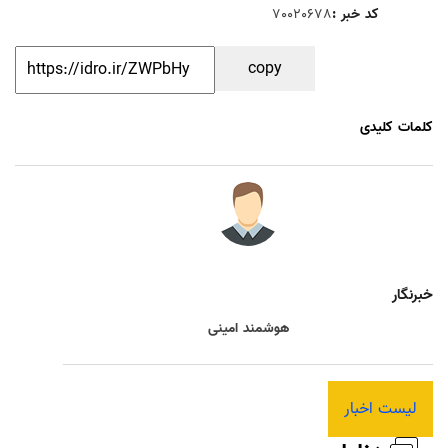
کد خبر :
70020678
copy
کلمات کلیدی
خبرنگار
هوشمند امینی
لیست اخبار