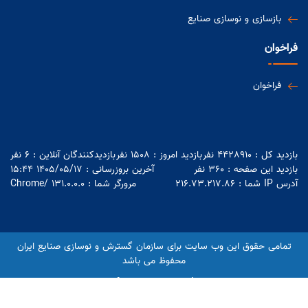
بازسازی و نوسازی صنایع
رشد ۹۵ درصدی سود خالص لوله‌گستر
فراخوان
اسفراین در سال ۱۴۰۴ / تأکید ایدرو بر
توسعه داخلی‌سازی در صنعت نفت
فراخوان
حضور فرشاد مقیمی، معاون وزیر صنعت
و رییس هیات عامل ایدرو در موکب
گروه صنعتی ایران‌خودرو
بازدید کل : 4428910 نفر
بازدید امروز : 1508 نفر
بازدیدکنندگان آنلاین : 6 نفر
بازدید این صفحه : 360 نفر
آخرین بروزرسانی : 1405/05/17 15:44
آدرس IP شما :
216.73.217.86
مرورگر شما :
131.0.0.0
/
Chrome
بازدید رئیس هیئت عامل ایدرو از موکب
شهدای ایدرو و سایپا
تمامی حقوق این وب سایت برای سازمان گسترش و نوسازی صنایع ایران
منطقه ویژه اقتصادی جهرم با مشارکت
محفوظ می باشد
دولت و بخش خصوصی به قطب اشتغال
niafam espritportal
تبدیل می‌شود