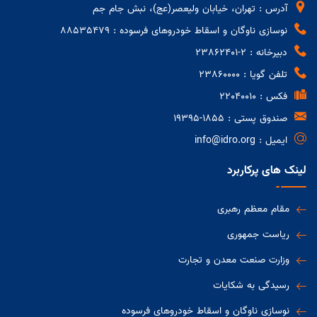
اقتصادی گرمسار؛ تأکید بر تسهیل
آدرس : تهران، خیابان ولیعصر(عج)، نبش جام جم
فعالیت سرمایه‌گذاران
نوسازی ناوگان و اسقاط خودروهای فرسوده : 88535479
انعقاد تفاهم نامه اجرایی بازسازی
دبیرخانه : 2-23862401
پالایشگاه آسیب دیده پارس جنوبی
تلفن گویا : 23860000
فکس : 22040010
صندوق پستی : 1855-19395
بازدید رئیس هیات عامل ایدرو از فازهای
ایمیل : info@idro.org
آسیب‌دیده پارس جنوبی
لینک های پرکاربرد
عزم جدی وزارت صمت برای بازگرداندن
مقام معظم رهبری
سریع فازهای آسیب‌دیده پارس جنوبی به
ریاست جمهوری
مدار تولید / مقیمی: تکیه بر ساخت
داخل و توان مهندسان ایرانی، نقطه
وزارت صنعت معدن و تجارت
تحول راهبردی در همکاری های تجاری
قوت ما در نوسازی است
رسیدگی به شکایات
ایران و پاکستان
نوسازی ناوگان و اسقاط خودروهای فرسوده