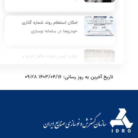
پروتکل‌های سخت‌گیرانه ایمنی در
عملیات تزریق گاز
امکان استعلام روند شماره گذاری
خودروها در سامانه نوسازی
بازدید رئیس هیئت عامل ایدرو و
مدیرعامل نفت و گاز پارس از مراحل
بازسازی مخازن فاز ۱۴ آسیب دیده پارس
تاریخ آخرین به روز رسانی: 1403/04/16 09:28
جنوبی
دیدار وزیر صنعت، معدن و تجارت با
شهباز شریف نخست وزیر پاکستان/عزم
راسخ تهران و اسلام‌آباد برای ارتقای سطح
مناسبات اقتصادی
بازدید مدیران گمرک و هماهنگی امور
مناطق ویژه اقتصادی از منطقه ویژه