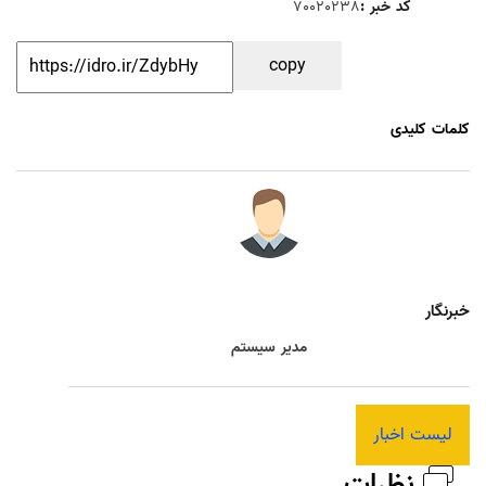
کد خبر :
70020238
copy
کلمات کلیدی
خبرنگار
مدیر سیستم
لیست اخبار
نظرات