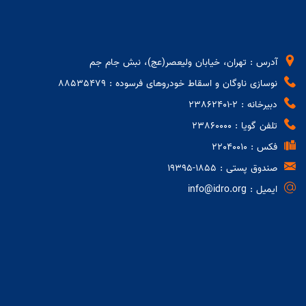
و رییس هیات عامل ایدرو در موکب
گروه صنعتی ایران‌خودرو
بازدید رئیس هیئت عامل ایدرو از موکب
آدرس : تهران، خیابان ولیعصر(عج)، نبش جام جم
شهدای ایدرو و سایپا
نوسازی ناوگان و اسقاط خودروهای فرسوده : 88535479
دبیرخانه : 2-23862401
تلفن گویا : 23860000
منطقه ویژه اقتصادی جهرم با مشارکت
فکس : 22040010
دولت و بخش خصوصی به قطب اشتغال
صندوق پستی : 1855-19395
تبدیل می‌شود
ایمیل : info@idro.org
چهارمین جلسه هم اندیشی با نمایندگان
اعضای مجمع عمومی ایدرو
مقام معظم رهبری
بررسی چالش‌های واگذاری و تشریح
ریاست جمهوری
برنامه‌های بازسازی صنایع آسیب‌دیده در
وزارت صنعت معدن و تجارت