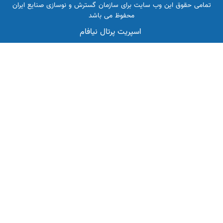
تمامی حقوق این وب سایت برای سازمان گسترش و نوسازی صنایع ایران
محفوظ می باشد
اسپریت پرتال نیافام
تصویب صورت‌های مالی شرکت گسترش
سوخت سبز زاگرس در مجمع عمومی
برگزاری روز ملی صنعت و معدن و تقدیر
از منتخبان با حضور رییس جمهور و وزیر
صمت