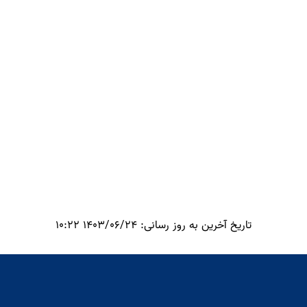
آسیب‌دیده پارس جنوبی
عزم جدی وزارت صمت برای بازگرداندن
سریع فازهای آسیب‌دیده پارس جنوبی به
مدار تولید / مقیمی: تکیه بر ساخت
داخل و توان مهندسان ایرانی، نقطه
تحول راهبردی در همکاری های تجاری
قوت ما در نوسازی است
ایران و پاکستان
رشد ۹۵ درصدی سود خالص لوله‌گستر
تاریخ آخرین به روز رسانی: 1403/06/24 10:22
اسفراین در سال ۱۴۰۴ / تأکید ایدرو بر
توسعه داخلی‌سازی در صنعت نفت
حضور فرشاد مقیمی، معاون وزیر صنعت