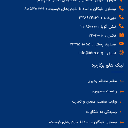
آدرس : تهران، خیابان ولیعصر(عج)، نبش جام جم
نوسازی ناوگان و اسقاط خودروهای فرسوده : 88535479
دبیرخانه : 2-23862401
تلفن گویا : 23860000
فکس : 22040010
صندوق پستی : 1855-19395
ایمیل : info@idro.org
لینک های پرکاربرد
مقام معظم رهبری
ریاست جمهوری
وزارت صنعت معدن و تجارت
رسیدگی به شکایات
نوسازی ناوگان و اسقاط خودروهای فرسوده