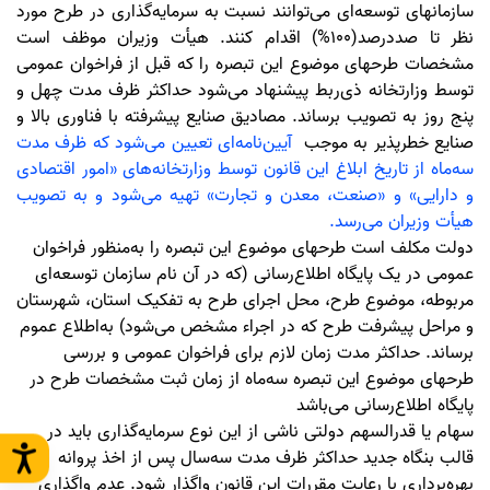
سازمانهای توسعه‌ای می‌توانند نسبت به سرمایه‌گذاری در طرح مورد
نظر تا صددرصد(100%) اقدام کنند. هیأت وزیران موظف است
مشخصات طرحهای موضوع این تبصره را که قبل از فراخوان عمومی
توسط وزارتخانه ذی‌ربط پیشنهاد می‌شود حداکثر ظرف مدت چهل و
پنج روز به تصویب برساند.
مصادیق صنایع پیشرفته با فناوری بالا و
صنایع خطرپذیر به موجب
آیین‌نامه‌ای تعیین می‌شود که ظرف مدت
سه‌ماه از تاریخ ابلاغ این قانون توسط وزارتخانه‌های «امور اقتصادی
و دارایی» و «صنعت، معدن و تجارت» تهیه می‌شود و به تصویب
هیأت وزیران می‌رسد.
دولت مکلف است طرحهای موضوع این تبصره را به‌منظور فراخوان
عمومی در یک پایگاه اطلاع‌رسانی (که در آن نام سازمان توسعه‌ای
مربوطه، موضوع طرح، محل اجرای طرح به تفکیک استان، شهرستان
و مراحل پیشرفت طرح که در اجراء مشخص می‌شود) به‌اطلاع عموم
برساند. حداکثر مدت زمان لازم برای فراخوان عمومی و بررسی
طرحهای موضوع این تبصره سه‌ماه از زمان ثبت مشخصات طرح در
پایگاه اطلاع‌رسانی می‌باشد
سهام یا قدرالسهم دولتی ناشی از این نوع سرمایه‌گذاری‌ باید در
قالب بنگاه جدید حداکثر ظرف مدت سه‌سال پس از اخذ پروانه
بهره‌برداری با رعایت مقررات این قانون واگذار شود. عدم واگذاری