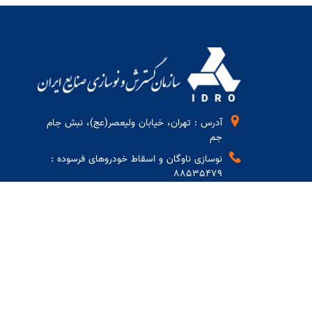
آدرس : تهران، خیابان ولیعصر(عج)، نبش جام
جم
نوسازی ناوگان و اسقاط خودروهای فرسوده :
88535479
دبیرخانه : 2-23862401
تلفن گویا : 23860000
فکس : 22040010
صندوق پستی : 1855-19395
ایمیل : info@idro.org