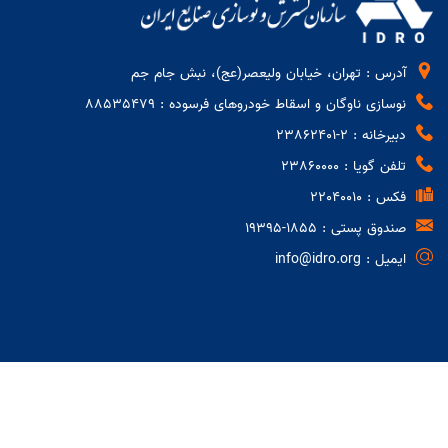
آدرس : تهران، خیابان ولیعصر(عج)، نبش جام جم
نوسازی ناوگان و اسقاط خودروهای فرسوده : 88535479
دبیرخانه : 2-23862401
تلفن گویا : 23860000
فکس : 22040010
صندوق پستی : 1855-19395
ایمیل : info@idro.org
مقام معظم رهبری
ریاست جمهوری
وزارت صنعت معدن و تجارت
رسیدگی به شکایات