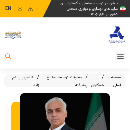
پیشرو در توسعه صنعتی و گسترش بن
EN
سازه های نوسازی و نوآوری صنعتی
کشور در افق 1406
صفحه
معاونت توسعه صنایع
شاهپور رستم
اصلی
همکاران
پیشرفته
زاده